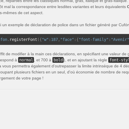
ce, réparties entre les classiques normal, gras, italique et gras-italiq
tôt mal la correspondance entre lesdites variantes et leurs équivalents
s-mêmes de cet aspect.
ci un exemple de déclaration de police dans un fichier généré par Cufón
ufon
.
registerFont
({
"w"
:
187
,
"face"
:{
"font-family"
:
"Avenir
uffit de modifier à la main ces déclarations, en spécifiant une valeur de
respond à
normal
, et 700 à
bold
), et en ajoutant la règle
font-sty
a vous permettra également d'outrepasser la limite intrinsèque de 4 décl
roupant plusieurs fichiers en un seul, d'où économie de nombre de re
rgement de votre page !