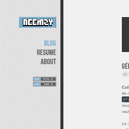
Blog
Resume
About
Gé
0
Cu
de 
@f
reva
vau
Le