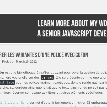
Learn more about my wo
a senior JavaScript dev
rer les variantes d'une police avec Cufón
- Posted on
March 10, 2012
fón
est une bibliothèque
JavaScript
ayant pour objet la gestion de pol
manière vectorielle sur des
canvas
. Elle se présente comme une alter
ont-face
pour les polices vraiment exotiques, dont le rendu natif par 
nche, sa lourdeur ainsi que le fait que le texte ainsi rendu ne soit pas 
t mieux réserver son usage aux titres et autres éléments spécifiques.
générateur en ligne
permet d'obtenir facilement un fichier JS embarqua