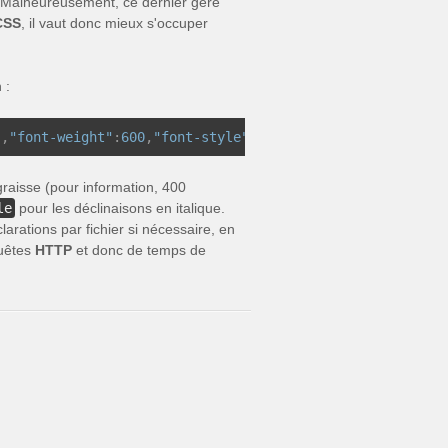
ue. Malheureusement, ce dernier gère
CSS
, il vaut donc mieux s'occuper
 :
"
,
"font-weight"
:
600
,
"font-style"
:
"oblique"
,
// ...
 graisse (pour information, 400
le
pour les déclinaisons en italique.
arations par fichier si nécessaire, en
quêtes
HTTP
et donc de temps de