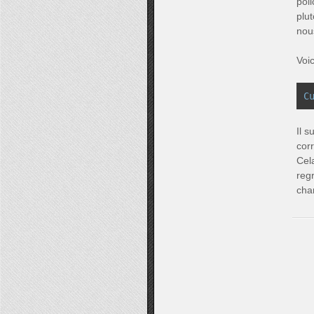
poli
plu
nou
Voi
C
Il s
cor
Cel
reg
cha