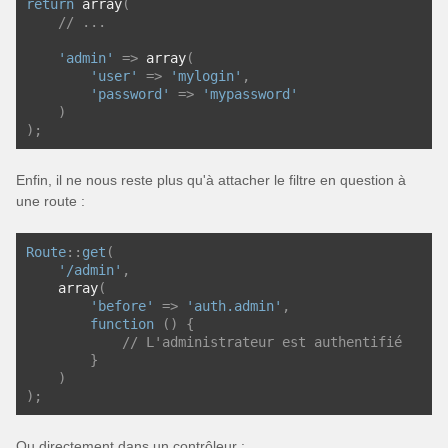
return
 array
(
// ...
'admin'
=>
 array
(
'user'
=>
'mylogin'
,
'password'
=>
'mypassword'
)
);
Enfin, il ne nous reste plus qu'à attacher le filtre en question à
une route :
Route
::
get
(
'/admin'
,
    array
(
'before'
=>
'auth.admin'
,
function
()
{
// L'administrateur est authentifié
}
)
);
Ou directement dans un contrôleur :