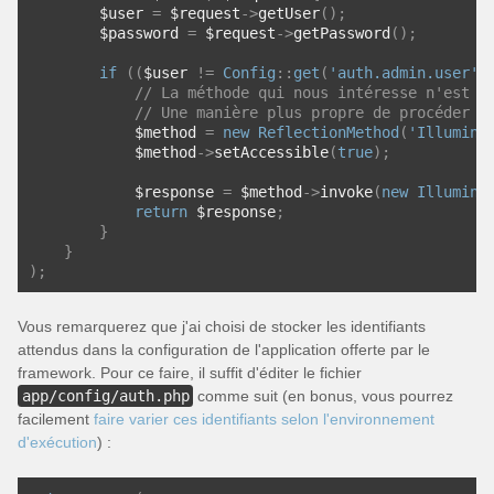
        $user 
=
 $request
->
getUser
();
        $password 
=
 $request
->
getPassword
();
if
((
$user 
!=
Config
::
get
(
'auth.admin.user'
)
// La méthode qui nous intéresse n'est p
// Une manière plus propre de procéder s
            $method 
=
new
ReflectionMethod
(
'Illumina
            $method
->
setAccessible
(
true
);
            $response 
=
 $method
->
invoke
(
new
Illumina
return
 $response
;
}
}
);
Vous remarquerez que j'ai choisi de stocker les identifiants
attendus dans la configuration de l'application offerte par le
framework. Pour ce faire, il suffit d'éditer le fichier
app/config/auth.php
comme suit (en bonus, vous pourrez
facilement
faire varier ces identifiants selon l'environnement
d'exécution
) :