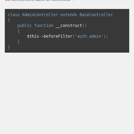
class
AdminController
extends
BaseController
{
public
function
 __construct
()
{
        $this
->
beforeFilter
(
'auth.admin'
);
}
}