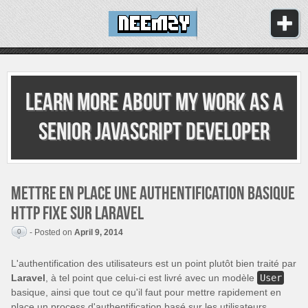
Learn more about my work as
a
senior JavaScript developer
Mettre en place une authentification basique
HTTP fixe sur Laravel
0
- Posted on
April 9, 2014
L'authentification des utilisateurs est un point plutôt bien traité par
Laravel
, à tel point que celui-ci est livré avec un modèle
User
basique, ainsi que tout ce qu'il faut pour mettre rapidement en
place un process d'authentification basé sur les utilisateurs