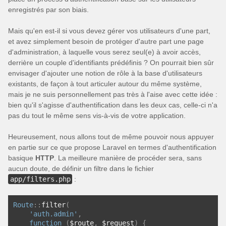
enregistrés par son biais.
Mais qu'en est-il si vous devez gérer vos utilisateurs d'une part,
et avez simplement besoin de protéger d'autre part une page
d'administration, à laquelle vous serez seul(e) à avoir accès,
derrière un couple d'identifiants prédéfinis ? On pourrait bien sûr
envisager d'ajouter une notion de rôle à la base d'utilisateurs
existants, de façon à tout articuler autour du même système,
mais je ne suis personnellement pas très à l'aise avec cette idée :
bien qu'il s'agisse d'authentification dans les deux cas, celle-ci n'a
pas du tout le même sens vis-à-vis de votre application.
Heureusement, nous allons tout de même pouvoir nous appuyer
en partie sur ce que propose Laravel en termes d'authentification
basique
HTTP
. La meilleure manière de procéder sera, sans
aucun doute, de définir un filtre dans le fichier
app/filters.php
:
Route
::
filter
(
'auth.admin'
,
function
(
$route
,
 $request
)
{