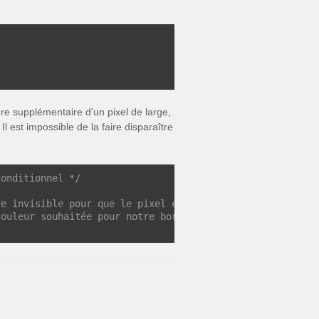
ure supplémentaire d'un pixel de large,
Il est impossible de la faire disparaître
conditionnel */
re invisible pour que le pixel en trop reste */
couleur souhaitée pour notre bordure */