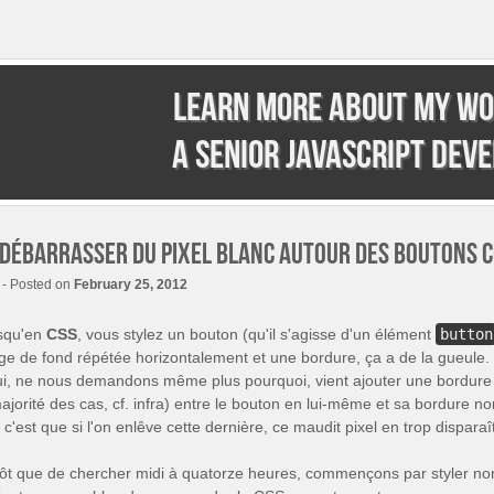
Learn more about my wo
a senior JavaScript dev
 débarrasser du pixel blanc autour des boutons c
- Posted on
February 25, 2012
squ'en
CSS
, vous stylez un bouton (qu'il s'agisse d'un élément
button
ge de fond répétée horizontalement et une bordure, ça a de la gueule. 
i, ne nous demandons même plus pourquoi, vient ajouter une bordure 
ajorité des cas, cf. infra) entre le bouton en lui-même et sa bordure no
, c'est que si l'on enlêve cette dernière, ce maudit pixel en trop disparaît
tôt que de chercher midi à quatorze heures, commençons par styler no