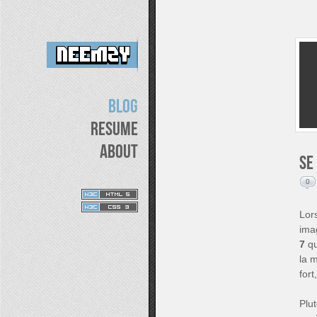
Blog
Resume
About
Se
0
Lor
ima
7
qu
la m
fort
Plu