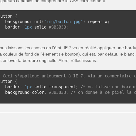
igateurs capables de comprendre le CSS correctement :
button 
{
   background
:
 url
(
"img/button.jpg"
)
 repeat
-
x
;
   border
:
1px
 solid 
#3B3B3B;
ous laissons les choses en l'état, IE 7 va en réalité appliquer une bord
a couleur de fond de l'élément (le bouton), qui est, par défaut, le blanc. 
 enlever la bordure originelle. Alors, réfléchissons...
* Ceci s'applique uniquement à IE 7, via un commentaire 
button 
{
   border
:
1px
 solid transparent
;
/* on laisse une bordu
   background
-
color
:
#3B3B3B; /* on donne à ce pixel la 