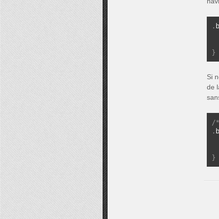
nav
.
 
 
}
Si n
de l
sans
/
.
 
 
}