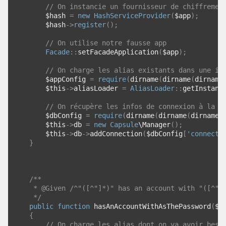
// On instancie un fournisseur de chiffremen
        $hash 
=
new
HashServiceProvider
(
$app
);
        $hash
->
register
();
// On utilise notre fausse app
Facade
::
setFacadeApplication
(
$app
);
// On charge les alias existants dans une in
        $appConfig 
=
require
(
dirname
(
dirname
(
dirname
        $this
->
aliasLoader 
=
AliasLoader
::
getInstanc
// On récupère les infos de connexion à la b
        $dbConfig 
=
require
(
dirname
(
dirname
(
dirname
(
        $this
->
db 
=
new
Capsule
\Manager
();
        $this
->
db
->
addConnection
(
$dbConfig
[
'connecti
}
/**
     * @Given /^"([^"]*)" has an account with "([^"]
     */
public
function
 hasAnAccountWithAsThePassword
(
$e
{
// On charge les alias dont on va avoir beso