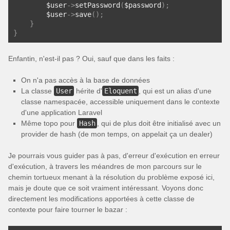
        $user
->
setPassword
(
$password
);
        $user
->
save
();
}
}
Enfantin, n'est-il pas ? Oui, sauf que dans les faits :
On n'a pas accès à la base de données
La classe
User
hérite d'
Eloquent
, qui est un alias d'une
classe namespacée, accessible uniquement dans le contexte
d'une application Laravel
Même topo pour
Hash
, qui de plus doit être initialisé avec un
provider de hash (de mon temps, on appelait ça un dealer)
Je pourrais vous guider pas à pas, d'erreur d'exécution en erreur
d'exécution, à travers les méandres de mon parcours sur le
chemin tortueux menant à la résolution du problème exposé ici,
mais je doute que ce soit vraiment intéressant. Voyons donc
directement les modifications apportées à cette classe de
contexte pour faire tourner le bazar :