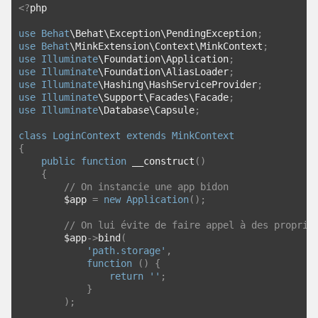
<?
php
use
Behat
\Behat\Exception\PendingException
;
use
Behat
\MinkExtension\Context\MinkContext
;
use
Illuminate
\Foundation\Application
;
use
Illuminate
\Foundation\AliasLoader
;
use
Illuminate
\Hashing\HashServiceProvider
;
use
Illuminate
\Support\Facades\Facade
;
use
Illuminate
\Database\Capsule
;
class
LoginContext
extends
MinkContext
{
public
function
 __construct
()
{
// On instancie une app bidon
        $app 
=
new
Application
();
// On lui évite de faire appel à des proprié
        $app
->
bind
(
'path.storage'
,
function
()
{
return
''
;
}
);