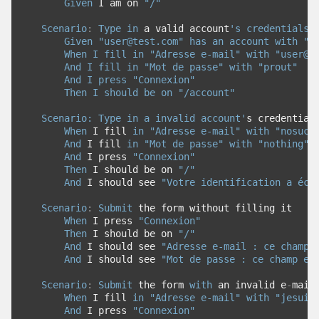
Given
 I am on 
"/"
Scenario
:
Type
in
 a valid account
's credentials
        Given "
user@test.com
" has an account with "p
        When I fill in "Adresse e-mail" with "
user@t
        And I fill in "Mot de passe" with "prout"
        And I press "Connexion"
        Then I should be on "/account"
    Scenario: Type in a invalid account'
s credential
When
 I fill 
in
"Adresse e-mail"
with
"
nosuch
And
 I fill 
in
"Mot de passe"
with
"nothing"
And
 I press 
"Connexion"
Then
 I should be on 
"/"
And
 I should see 
"Votre identification a éch
Scenario
:
Submit
 the form without filling it
When
 I press 
"Connexion"
Then
 I should be on 
"/"
And
 I should see 
"Adresse e-mail : ce champ 
And
 I should see 
"Mot de passe : ce champ es
Scenario
:
Submit
 the form 
with
 an invalid e
-
mail
When
 I fill 
in
"Adresse e-mail"
with
"jesuis
And
 I press 
"Connexion"