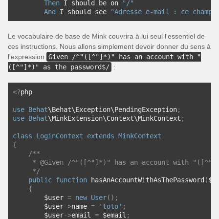
Then
 I should be on 
"/"
And
 I should see 
"Adresse e-mail : ce champ 
Le vocabulaire de base de Mink couvrira à lui seul l'essentiel de
ces instructions. Nous allons simplement devoir donner du sens à
l'expression
Given /^"([^"]*)" has an account with "
([^"]*)" as the password$/
:
<?
php
use
Behat
\Behat\Exception\PendingException
;
use
Behat
\MinkExtension\Context\MinkContext
;
class
LoginContext
extends
MinkContext
{
/**
     * @Given /^"([^"]*)" has an account with "([^"]
     */
public
function
 hasAnAccountWithAsThePassword
(
$e
{
        $user 
=
new
User
();
        $user
->
name 
=
'toto'
;
        $user
->
email 
=
 $email
;