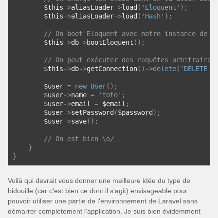
        $this
->
aliasLoader
->
load
(
'Eloquent'
);
        $this
->
aliasLoader
->
load
(
'Hash'
);
// On boot Eloquent avec notre instance de l
        $this
->
db
->
bootEloquent
();
// On peut exécuter des requêtes arbitraires
        $this
->
db
->
getConnection
()->
delete
(
'DELETE F
        $user 
=
new
User
();
        $user
->
name 
=
'toto'
;
        $user
->
email 
=
 $email
;
        $user
->
setPassword
(
$password
);
        $user
->
save
();
// On est bien \o/
}
}
Voilà qui devrait vous donner une meilleure idée du type de
bidouille (car c'est bien ce dont il s'agit) envisageable pour
pouvoir utiliser une partie de l'environnement de Laravel sans
démarrer complètement l'application. Je suis bien évidemment