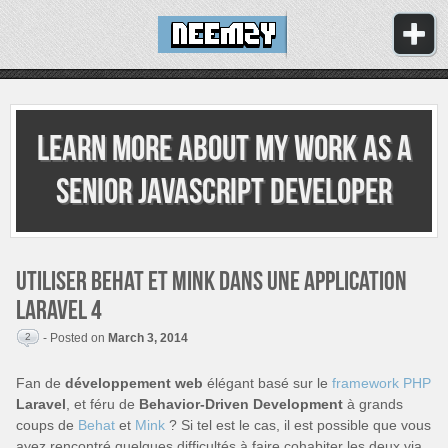
Learn more about my work as
a
senior JavaScript developer
Utiliser Behat et Mink dans une application
Laravel 4
2
- Posted on
March 3, 2014
Fan de
développement web
élégant basé sur le
framework PHP
Laravel
, et féru de
Behavior-Driven Development
à grands
coups de
Behat
et
Mink
? Si tel est le cas, il est possible que vous
ayez rencontré quelques difficultés à faire cohabiter les deux via