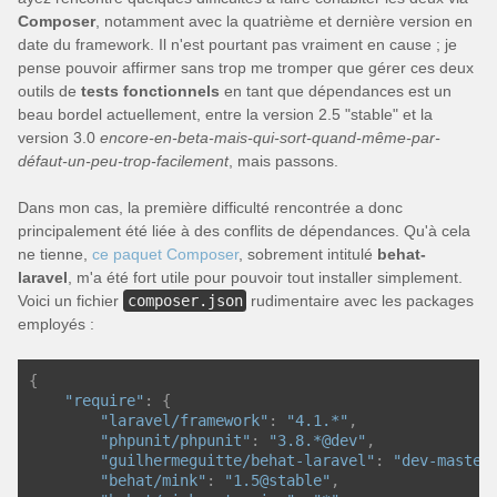
Composer
, notamment avec la quatrième et dernière version en
date du framework. Il n'est pourtant pas vraiment en cause ; je
pense pouvoir affirmer sans trop me tromper que gérer ces deux
outils de
tests fonctionnels
en tant que dépendances est un
beau bordel actuellement, entre la version 2.5 "stable" et la
version 3.0
encore-en-beta-mais-qui-sort-quand-même-par-
défaut-un-peu-trop-facilement
, mais passons.
Dans mon cas, la première difficulté rencontrée a donc
principalement été liée à des conflits de dépendances. Qu'à cela
ne tienne,
ce paquet Composer
, sobrement intitulé
behat-
laravel
, m'a été fort utile pour pouvoir tout installer simplement.
Voici un fichier
composer.json
rudimentaire avec les packages
employés :
{
"require"
:
{
"laravel/framework"
:
"4.1.*"
,
"phpunit/phpunit"
:
"3.8.*@dev"
,
"guilhermeguitte/behat-laravel"
:
"dev-master
"behat/mink"
:
"1.5@stable"
,