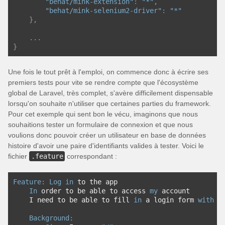
"behat/mink-extension"
:
"*"
,
"behat/mink-selenium2-driver"
:
"*"
},
...
}
Une fois le tout prêt à l'emploi, on commence donc à écrire ses
premiers tests pour vite se rendre compte que l'écosystème
global de Laravel, très complet, s'avère difficilement dispensable
lorsqu'on souhaite n'utiliser que certaines parties du framework.
Pour cet exemple qui sent bon le vécu, imaginons que nous
souhaitions tester un formulaire de connexion et que nous
voulions donc pouvoir créer un utilisateur en base de données
histoire d'avoir une paire d'identifiants valides à tester. Voici le
fichier
.feature
correspondant :
Feature
:
Log
in
 to the app
In
 order to be able to access 
my
 account
    I need to be able to fill 
in
 a login form 
with
m
Background
: