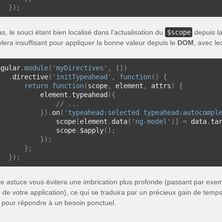
});
s, le souci étant bien localisé dans l'actualisation du
$scope
depuis la
èlera insuffisant pour appliquer la bonne valeur depuis le
DOM
, avec le
ngular
.
module
(
'myDirectives'
,
[])
.
directive
(
'initTypeahead'
,
function
()
{
return
function
(
scope
,
 element
,
 attrs
)
{
           element
.
typeahead
({
// ...
}).
on
(
'typeahead:selected typeahead:autocompl
               scope
[
element
.
data
(
'ng-model'
)]
=
 data
.
ta
               scope
.
$apply
();
});
};
});
te astuce vous évitera une imbrication plus profonde (passant par exemp
 de votre application), ce qui se traduira par un précieux gain de temps 
 pour répondre à un besoin ponctuel.