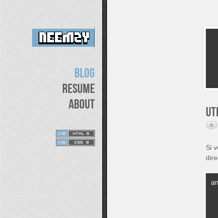
Blog
Resume
About
Ut
0
Si v
dire
a
 