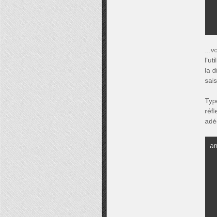
...
l'ut
la 
sais
Typ
réf
adé
a
 
 