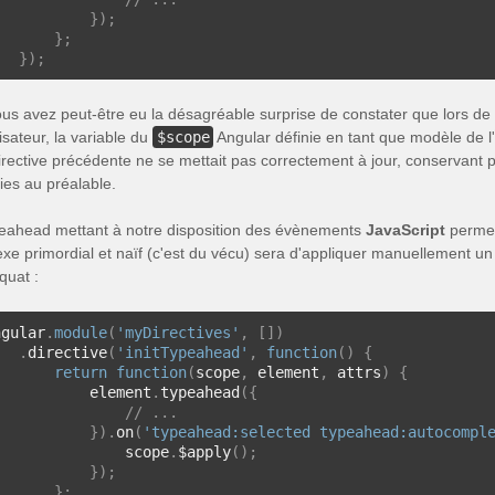
});
};
});
vous avez peut-être eu la désagréable surprise de constater que lors de 
ilisateur, la variable du
$scope
Angular définie en tant que modèle de l'
directive précédente ne se mettait pas correctement à jour, conservant p
ies au préalable.
eahead mettant à notre disposition des évènements
JavaScript
permett
lexe primordial et naïf (c'est du vécu) sera d'appliquer manuellement u
quat :
ngular
.
module
(
'myDirectives'
,
[])
.
directive
(
'initTypeahead'
,
function
()
{
return
function
(
scope
,
 element
,
 attrs
)
{
           element
.
typeahead
({
// ...
}).
on
(
'typeahead:selected typeahead:autocompl
               scope
.
$apply
();
});
};