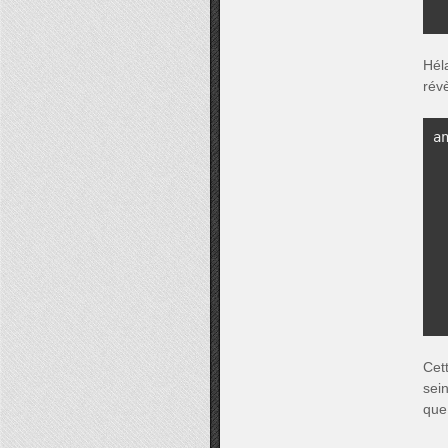
Héla
rév
a
 
 
 
Cet
sein
que