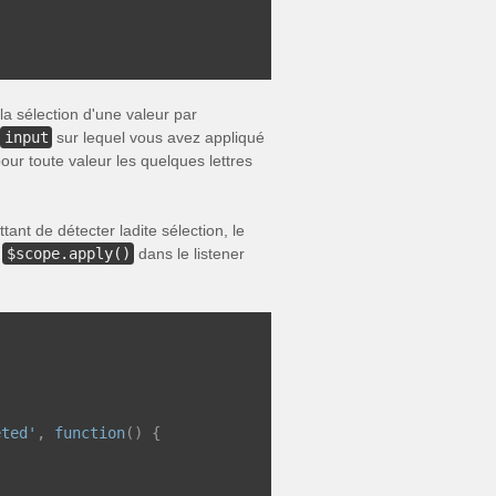
la sélection d'une valeur par
input
sur lequel vous avez appliqué
our toute valeur les quelques lettres
ant de détecter ladite sélection, le
n
$scope.apply()
dans le listener
eted'
,
function
()
{