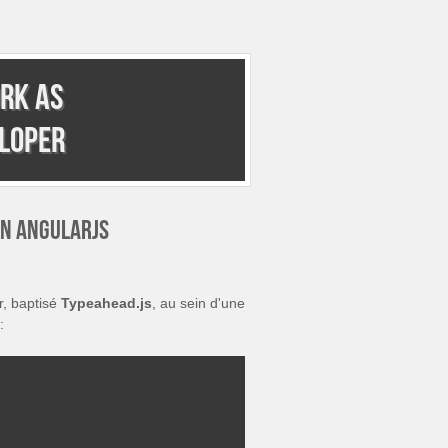
rk as
eloper
on AngularJS
r, baptisé
Typeahead.js
, au sein d'une
: