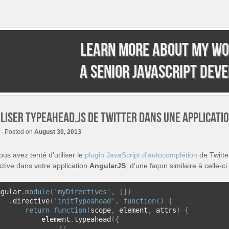
Learn more about my wo
a senior JavaScript dev
iliser Typeahead.js de Twitter dans une applicati
- Posted on
August 30, 2013
ous avez tenté d'utiliser le
plugin JavaScript d'autocomplétion
de Twitte
ctive dans votre application
AngularJS
, d'une façon similaire à celle-ci 
ngular
.
module
(
'myDirectives'
,
[])
.
directive
(
'initTypeahead'
,
function
()
{
return
function
(
scope
,
 element
,
 attrs
)
{
           element
.
typeahead
({
// ...